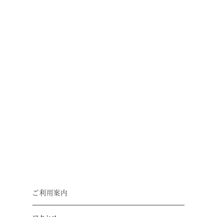
お車でお越しの方
● 西名阪郡山 I.Cから国道24号を北へ柏木交差点右折す
ぐ。
● 第2阪奈道路終点からそのまま直進、二条大路南一交差
点を右折し、国道24号柏木交差点を左折すぐ。
ご利用案内