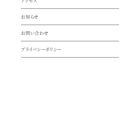
アクセス
お知らせ
お問い合わせ
プライバシーポリシー
駐車場250台完備
※第1・2駐車場含む
ゆららの湯・奈良店の最新情報をCHECK
お知らせ一覧へ