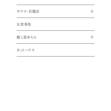
サウナ・岩盤浴
お食事処
バス時刻表
癒し処ゆらら
お越しの際
近鉄奈良駅から
カットハウス
11番乗り場 → 大安寺西2丁目 着
8番乗り場 → 大安寺西口 着
JR奈良駅から
西口13番乗り場 → 大安寺西2丁目 着
東口6番乗り場 → 大安寺西口 着
お帰りの際
近鉄奈良駅／JR奈良駅へ
大安寺西2丁目 発
済生会奈良病院 発