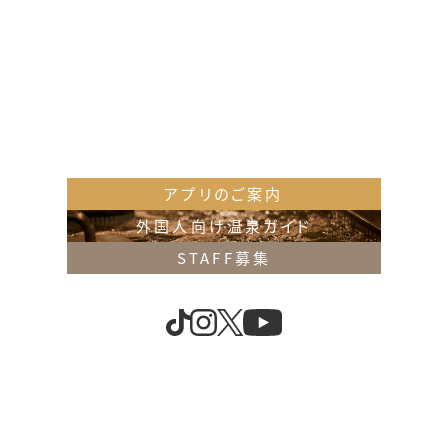
アプリのご案内
外国人向け温泉ガイド
奈良店
STAFF募集
〒630-8145 奈良県奈良市八条5丁目351-1
TEL：0742(30)1126 FAX：0742(30)0126
押熊店
〒631-0011 奈良県奈良市押熊町2147-1
TEL：0742(40)1126 FAX：0742(52)4126
お問い合わせ