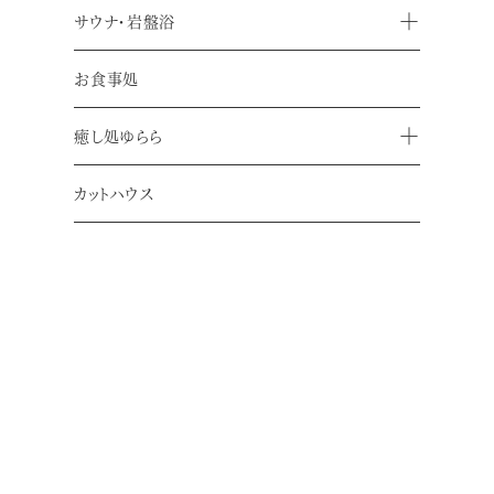
サウナ・岩盤浴
お食事処
癒し処ゆらら
カットハウス
平素よりカットハウスShin奈良店をご利用いただき、誠に
ありがとうございます。
勝手ながらカットハウスは休業日を設けさせていただい
ております。
８月の休業日
８月３日（月）・６日（木）・１０日（月）・１３
日（木）・１４日（金）・１５日（土）