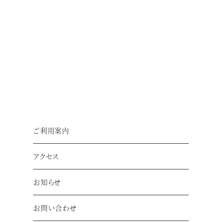
・１７日（月）・２０日（木）・２４日（月）・２
７日（木）・３１日（月）
ご利用案内
アクセス
お知らせ
９月の休業日
お問い合わせ
９月３日（木）・７日（月）・１０日（木）・１４