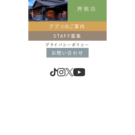
押熊店
アプリのご案内
STAFF募集
プライバシーポリシー
お問い合わせ
scroll
大和の国に湧き出た
天然湧出温泉。
奈良市内唯一の
スパガーデン
「ゆららの湯」。