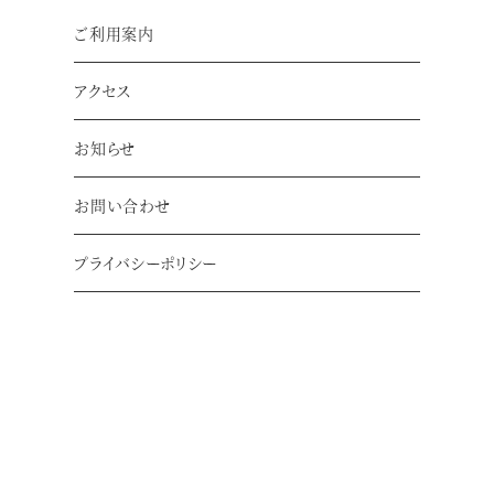
現在、キャッシュレス決済代行会社の破産手続きに伴い、
ご利用案内
ゆららの湯奈良店（テナント含む）でクレジットカード等の
キャッシュレス決済をご利用いただけません。
アクセス
現金のみ
当面の間、
奈良店でのお支払い方法は
とさ
せていただきます。
お知らせ
お客様には大変ご不便、ご迷惑をおかけいたしますこと
お問い合わせ
を深くお詫び申し上げます。
何卒ご理解とご協力のほど、よろしくお願い申し上げま
プライバシーポリシー
す。
復旧次第、再度お知らせいたします。
尚、押熊店では通常通りキャッシュレス決済をご利用いた
だけます。
お知らせ一覧へ戻る