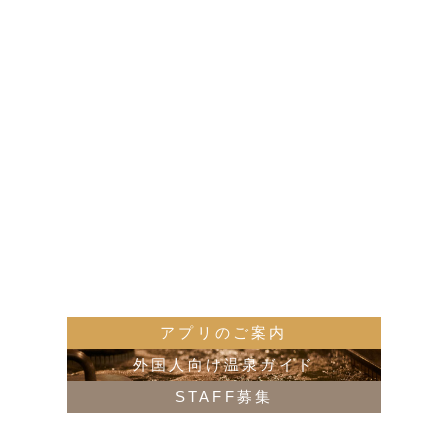
変更させて頂く場合がございます。
お知らせ一覧へ戻る
アプリのご案内
奈良店
外国人向け温泉ガイド
〒630-8145 奈良県奈良市八条5丁目351-1
TEL：0742(30)1126 FAX：0742(30)0126
STAFF募集
押熊店
〒631-0011 奈良県奈良市押熊町2147-1