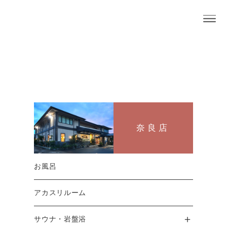
奈良店
押熊店
お知らせ
奈良店
毎月第３水曜日は【ゆららの
お風呂
日】！
アカスリルーム
サウナ・岩盤浴