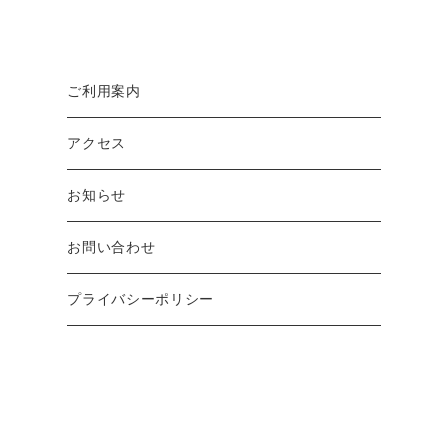
ご入浴料金が大人５
ご利用案内
００円、小人２５０
アクセス
円！
お知らせ
お問い合わせ
【ゆららの日】
毎月第３水曜日は
と題しまし
プライバシーポリシー
て、ご入浴料金が大人５００円/小人２５０円になる
お得なイベントを開催しております！
ワンコインで温泉とサウナを心ゆくまでお楽しみくだ
さい！
※第３水曜日が祝日・大型連休等に当たる場合は日程を